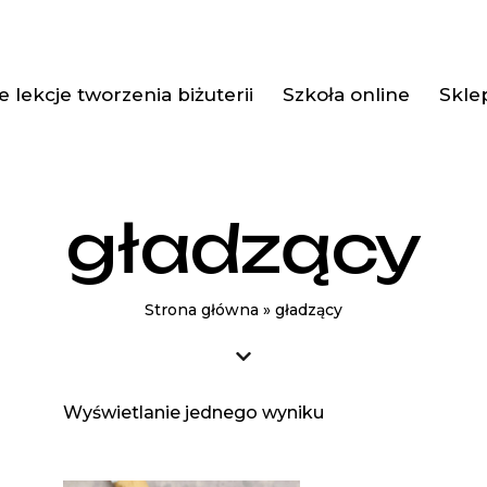
 lekcje tworzenia biżuterii
Szkoła online
Skle
gładzący
Strona główna
»
gładzący
Wyświetlanie jednego wyniku