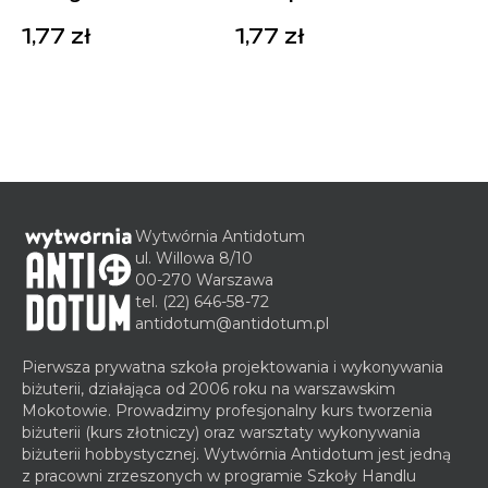
1,77
zł
1,77
zł
Wytwórnia Antidotum
ul. Willowa 8/10
00-270 Warszawa
tel.
(22) 646-58-72
antidotum@antidotum.pl
Pierwsza prywatna szkoła projektowania i wykonywania
biżuterii, działająca od 2006 roku na warszawskim
Mokotowie. Prowadzimy profesjonalny kurs tworzenia
biżuterii (kurs złotniczy) oraz warsztaty wykonywania
biżuterii hobbystycznej. Wytwórnia Antidotum jest jedną
z pracowni zrzeszonych w programie Szkoły Handlu