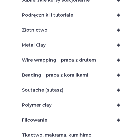
+
Jubilerskie kursy stacjonarne
+
Podręczniki i tutoriale
+
Złotnictwo
+
Metal Clay
+
Wire wrapping – praca z drutem
+
Beading – praca z koralikami
+
Soutache (sutasz)
+
Polymer clay
+
Filcowanie
Tkactwo, makrama, kumihimo