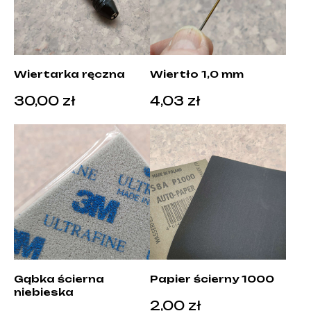
Wiertarka ręczna
Wiertło 1,0 mm
30,00
zł
4,03
zł
Gąbka ścierna
Papier ścierny 1000
niebieska
2,00
zł