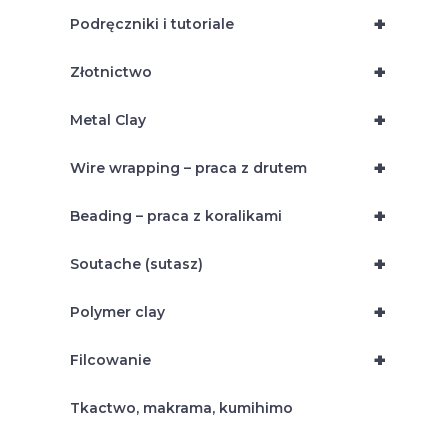
+
Podręczniki i tutoriale
+
Złotnictwo
+
Metal Clay
+
Wire wrapping – praca z drutem
+
Beading – praca z koralikami
+
Soutache (sutasz)
+
Polymer clay
+
Filcowanie
Tkactwo, makrama, kumihimo