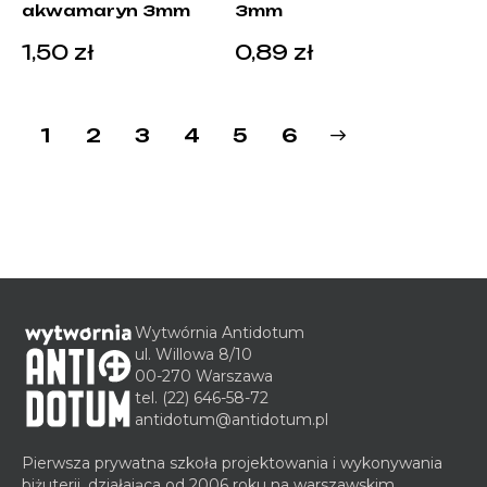
akwamaryn 3mm
3mm
1,50
zł
0,89
zł
1
2
3
4
→
5
6
Wytwórnia Antidotum
ul. Willowa 8/10
00-270 Warszawa
tel.
(22) 646-58-72
antidotum@antidotum.pl
Pierwsza prywatna szkoła projektowania i wykonywania
biżuterii, działająca od 2006 roku na warszawskim