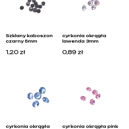
Szklany kaboszon
cyrkonia okrągła
czarny 5mm
lawenda 3mm
1,20
zł
0,89
zł
cyrkonia okrągła
cyrkonia okrągła pink