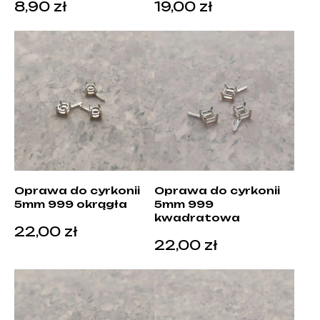
8,90
zł
19,00
zł
Oprawa do cyrkonii
Oprawa do cyrkonii
5mm 999 okrągła
5mm 999
kwadratowa
22,00
zł
22,00
zł