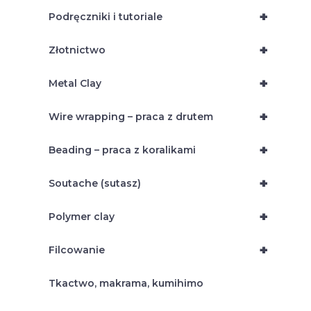
+
Podręczniki i tutoriale
+
Złotnictwo
+
Metal Clay
+
Wire wrapping – praca z drutem
+
Beading – praca z koralikami
+
Soutache (sutasz)
+
Polymer clay
+
Filcowanie
Tkactwo, makrama, kumihimo