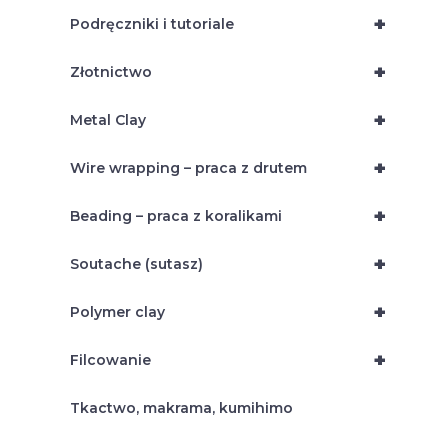
+
Podręczniki i tutoriale
+
Złotnictwo
+
Metal Clay
+
Wire wrapping – praca z drutem
+
Beading – praca z koralikami
+
Soutache (sutasz)
+
Polymer clay
+
Filcowanie
Tkactwo, makrama, kumihimo