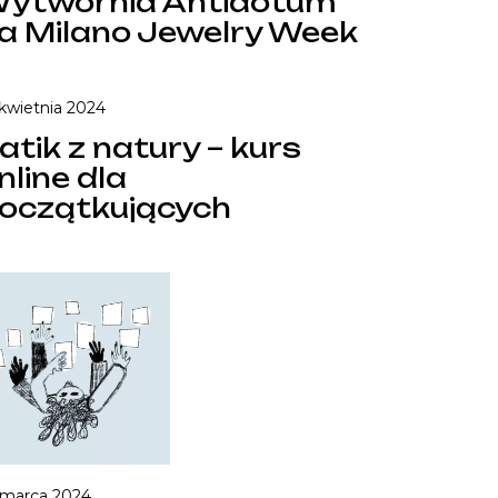
ytwórnia Antidotum
a Milano Jewelry Week
 kwietnia 2024
atik z natury – kurs
nline dla
oczątkujących
 marca 2024