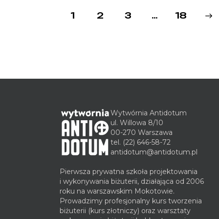
1
2
3
…
>
18
Wytwórnia Antidotum
ul. Willowa 8/10
00-270 Warszawa
tel.
(22) 646-58-72
antidotum@antidotum.pl
Pierwsza prywatna szkoła projektowania
i wykonywania biżuterii, działająca od 2006
roku na warszawskim Mokotowie.
Prowadzimy profesjonalny kurs tworzenia
biżuterii (kurs złotniczy) oraz warsztaty