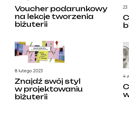
Voucher podarunkowy
23 
na lekcje tworzenia
C
biżuterii
b
8 lutego 2023
4 
Znajdź swój styl
C
w projektowaniu
w
biżuterii