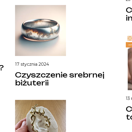
C
i
17 stycznia 2024
?
Czyszczenie srebrnej
biżuterii
13
C
t