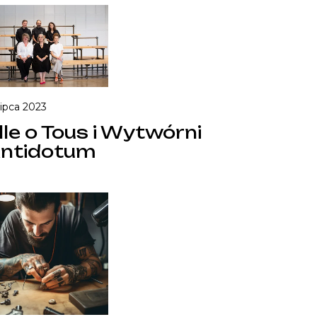
lipca 2023
lle o Tous i Wytwórni
ntidotum