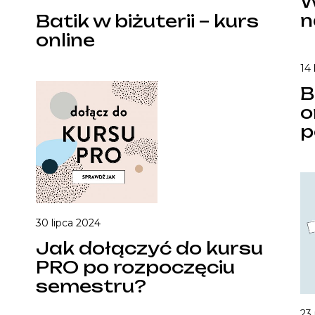
W
n
Batik w biżuterii – kurs
online
14
B
o
p
30 lipca 2024
Jak dołączyć do kursu
PRO po rozpoczęciu
semestru?
23