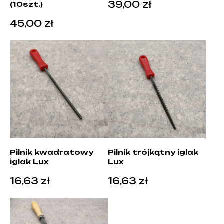
39,00
zł
(10szt.)
45,00
zł
Pilnik kwadratowy
Pilnik trójkątny iglak
iglak Lux
Lux
16,63
zł
16,63
zł