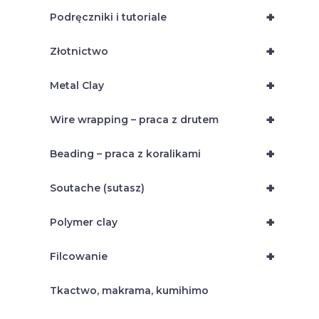
+
Podręczniki i tutoriale
+
Złotnictwo
+
Metal Clay
+
Wire wrapping – praca z drutem
+
Beading – praca z koralikami
+
Soutache (sutasz)
+
Polymer clay
+
Filcowanie
Tkactwo, makrama, kumihimo