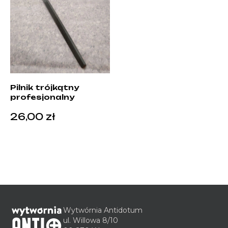
Pilnik trójkątny
profesjonalny
26,00
zł
Wytwórnia Antidotum
ul. Willowa 8/10