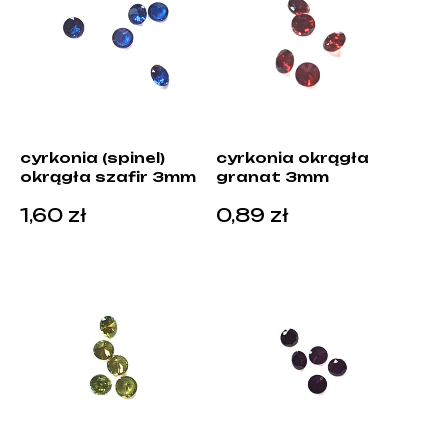
cyrkonia (spinel)
cyrkonia okrągła
okrągła szafir 3mm
granat 3mm
1,60
zł
0,89
zł