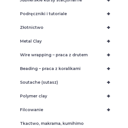
+
Jubilerskie kursy stacjonarne
+
Podręczniki i tutoriale
+
Złotnictwo
+
Metal Clay
+
Wire wrapping – praca z drutem
+
Beading – praca z koralikami
+
Soutache (sutasz)
+
Polymer clay
+
Filcowanie
Tkactwo, makrama, kumihimo