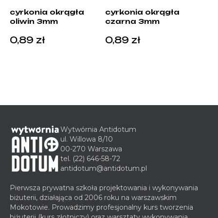
cyrkonia okrągła
cyrkonia okrągła
oliwin 3mm
czarna 3mm
0,89
zł
0,89
zł
Wytwórnia Antidotum
ul. Willowa 8/10
00-270 Warszawa
tel.
(22) 646-58-72
antidotum@antidotum.pl
Pierwsza prywatna szkoła projektowania i wykonywania
biżuterii, działająca od 2006 roku na warszawskim
Mokotowie. Prowadzimy profesjonalny kurs tworzenia
biżuterii (kurs złotniczy) oraz warsztaty wykonywania