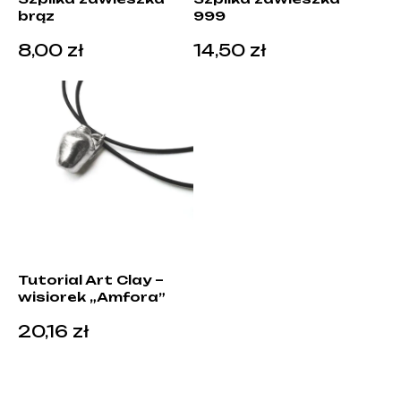
brąz
999
8,00
zł
14,50
zł
Tutorial Art Clay –
wisiorek „Amfora”
20,16
zł