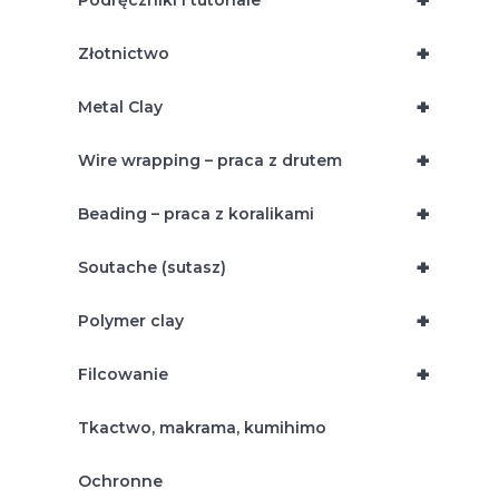
+
Podręczniki i tutoriale
+
Złotnictwo
+
Metal Clay
+
Wire wrapping – praca z drutem
+
Beading – praca z koralikami
+
Soutache (sutasz)
+
Polymer clay
+
Filcowanie
Tkactwo, makrama, kumihimo
Ochronne