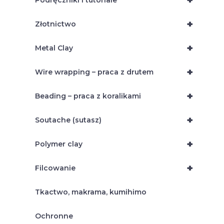
+
Podręczniki i tutoriale
+
Złotnictwo
+
Metal Clay
+
Wire wrapping – praca z drutem
+
Beading – praca z koralikami
+
Soutache (sutasz)
+
Polymer clay
+
Filcowanie
Tkactwo, makrama, kumihimo
Ochronne