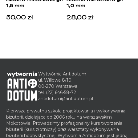
1,5 mm
1,0 mm
50,00
zł
28,00
zł
Wytwórnia Antidotum
ul. Willowa 8/10
00-270 Warszawa
tel.
(22) 646-58-72
antidotum@antidotum.pl
Pierwsza prywatna szkoła projektowania i wykonywania
biżuterii, działająca od 2006 roku na warszawskim
Mokotowie. Prowadzimy profesjonalny kurs tworzenia
biżuterii (kurs złotniczy) oraz warsztaty wykonywania
biżuterii hobbystycznej. Wytwórnia Antidotum jest jedną