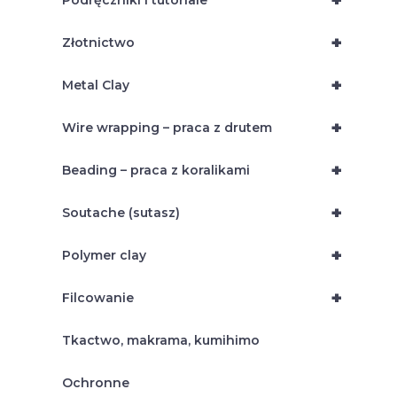
+
Podręczniki i tutoriale
+
Złotnictwo
+
Metal Clay
+
Wire wrapping – praca z drutem
+
Beading – praca z koralikami
+
Soutache (sutasz)
+
Polymer clay
+
Filcowanie
Tkactwo, makrama, kumihimo
Ochronne