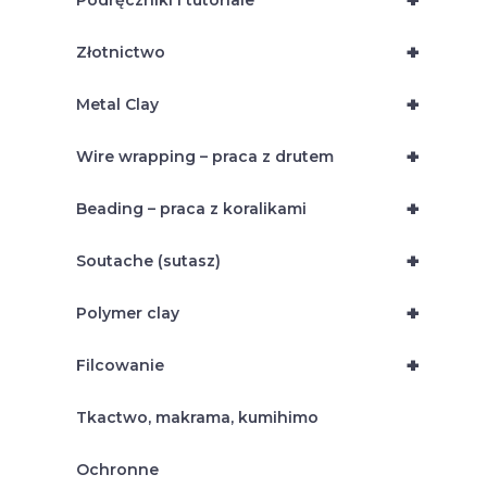
+
Podręczniki i tutoriale
+
Złotnictwo
+
Metal Clay
+
Wire wrapping – praca z drutem
+
Beading – praca z koralikami
+
Soutache (sutasz)
+
Polymer clay
+
Filcowanie
Tkactwo, makrama, kumihimo
Ochronne