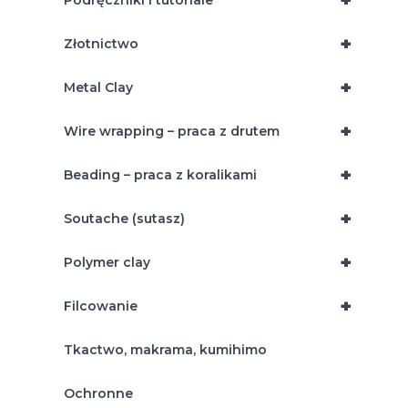
+
Podręczniki i tutoriale
+
Złotnictwo
+
Metal Clay
+
Wire wrapping – praca z drutem
+
Beading – praca z koralikami
+
Soutache (sutasz)
+
Polymer clay
+
Filcowanie
Tkactwo, makrama, kumihimo
Ochronne