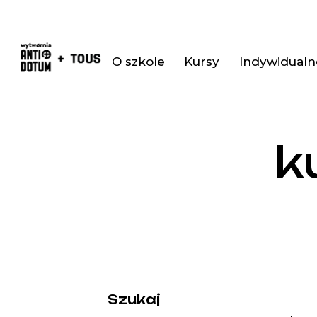
O szkole
Kursy
Indywidualne
k
Szukaj