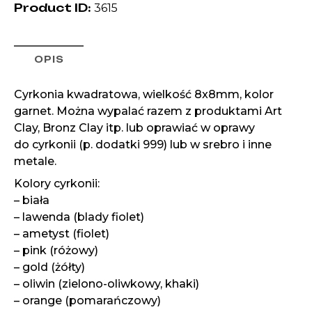
Product ID:
3615
OPIS
Cyrkonia kwadratowa, wielkość 8x8mm, kolor
garnet. Można wypalać razem z produktami Art
Clay, Bronz Clay itp. lub oprawiać w oprawy
do cyrkonii (p. dodatki 999) lub w srebro i inne
metale.
Kolory cyrkonii:
– biała
– lawenda (blady fiolet)
– ametyst (fiolet)
– pink (różowy)
– gold (żółty)
– oliwin (zielono-oliwkowy, khaki)
– orange (pomarańczowy)