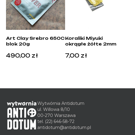
Art Clay Srebro 650C
Koraliki Miyuki
blok 20g
okrągłe żółte 2mm
490,00
zł
7,00
zł
Wytwórnia Antidotum
ul. Willowa 8/10
00-270 Warszawa
tel.
(22) 646-58-72
antidotum@antidotum.pl