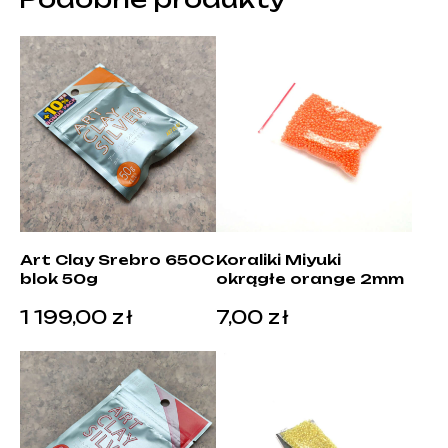
Art Clay Srebro 650C
Koraliki Miyuki
blok 50g
okrągłe orange 2mm
1 199,00
zł
7,00
zł