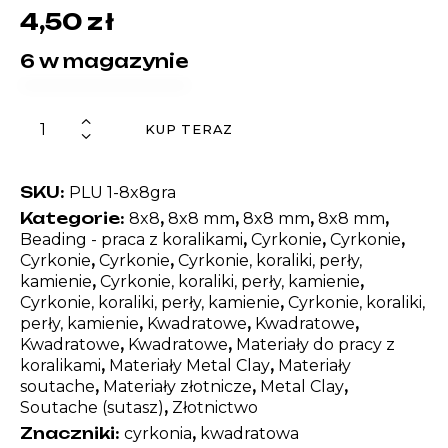
4,50
zł
6 w magazynie
KUP TERAZ
SKU:
PLU 1-8x8gra
Kategorie:
,
,
,
,
8x8
8x8 mm
8x8 mm
8x8 mm
,
,
,
Beading - praca z koralikami
Cyrkonie
Cyrkonie
,
,
Cyrkonie
Cyrkonie
Cyrkonie, koraliki, perły,
,
,
kamienie
Cyrkonie, koraliki, perły, kamienie
,
Cyrkonie, koraliki, perły, kamienie
Cyrkonie, koraliki,
,
,
,
perły, kamienie
Kwadratowe
Kwadratowe
,
,
Kwadratowe
Kwadratowe
Materiały do pracy z
,
,
koralikami
Materiały Metal Clay
Materiały
,
,
,
soutache
Materiały złotnicze
Metal Clay
,
Soutache (sutasz)
Złotnictwo
Znaczniki:
,
cyrkonia
kwadratowa