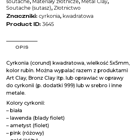
,
,
,
soutache
Materiały złotnicze
Metal Clay
,
Soutache (sutasz)
Złotnictwo
Znaczniki:
,
cyrkonia
kwadratowa
Product ID:
3645
OPIS
Cyrkonia (corund) kwadratowa, wielkość 5x5mm,
kolor rubin. Można wypalać razem z produktami
Art Clay, Bronz Clay itp. lub oprawiać w oprawy
do cyrkonii (p. dodatki 999) lub w srebro i inne
metale.
Kolory cyrkonii:
– biała
– lawenda (blady fiolet)
– ametyst (fiolet)
– pink (różowy)