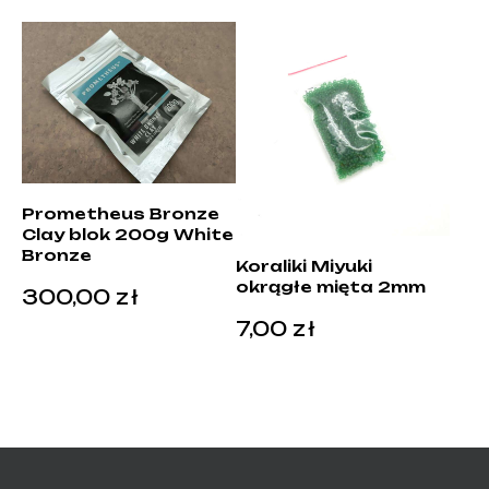
Prometheus Bronze
Clay blok 200g White
Bronze
Koraliki Miyuki
okrągłe mięta 2mm
300,00
zł
7,00
zł