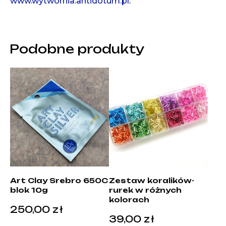
www.wytwornia.antidotum.pl
.
Podobne produkty
Art Clay Srebro 650C
Zestaw koralików-
blok 10g
rurek w różnych
kolorach
250,00
zł
39,00
zł