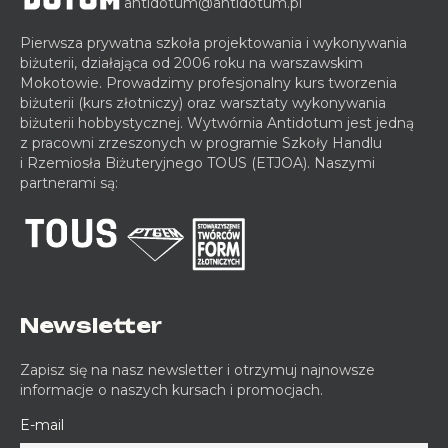
antidotum@antidotum.pl
u
c
Pierwsza prywatna szkoła projektowania i wykonywania
h
biżuterii, działająca od 2006 roku na warszawskim
e
Mokotowie. Prowadzimy profesjonalny kurs tworzenia
r
biżuterii (kurs złotniczy) oraz warsztaty wykonywania
p
biżuterii hobbystycznej. Wytwórnia Antidotum jest jedną
o
z pracowni zrzeszonych w programie Szkoły Handlu
d
i Rzemiosła Biżuteryjnego TOUS (ETJOA). Naszymi
a
partnerami są:
r
u
n
k
o
w
y
Newsletter
n
a
Zapisz się na nasz newsletter i otrzymuj najnowsze
informacje o naszych kursach i promocjach.
l
e
E-mail
k