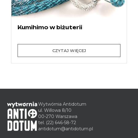
Kumihimo w biżuterii
CZYTAJ WIĘCEJ
Wytwórnia Antidotum
ul. Willowa 8/10
00-270 Warszawa
tel.
(22) 646-58-72
antidotum@antidotum.pl