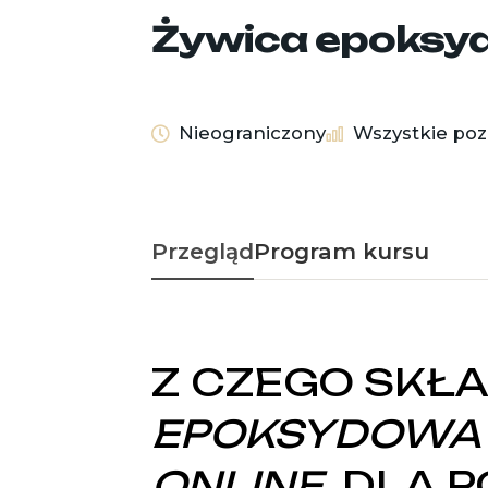
Żywica epoksyd
Nieograniczony
Wszystkie po
Przegląd
Program kursu
Z CZEGO SKŁA
EPOKSYDOWA W
ONLINE
DLA P