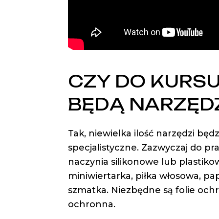
CZY DO KURSU
BĘDĄ NARZĘDZ
Tak, niewielka ilość narzędzi będ
specjalistyczne. Zazwyczaj do pr
naczynia silikonowe lub plastikow
miniwiertarka, piłka włosowa, pap
szmatka. Niezbędne są folie och
ochronna.