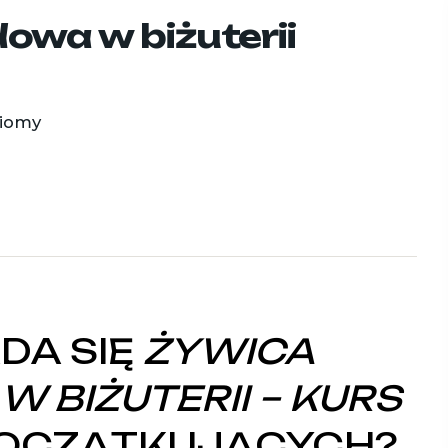
owa w biżuterii
ziomy
DA SIĘ
ŻYWICA
 BIŻUTERII
– KURS
OCZĄTKUJĄCYCH?