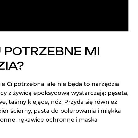
 POTRZEBNE MI
IA?
zie Ci potrzebna, ale nie będą to narzędzia
acy z żywicą epoksydową wystarczają: pęseta,
e, taśmy klejące, nóż. Przyda się również
ier ścierny, pasta do polerowania i miękka
ronne, rękawice ochronne i maska