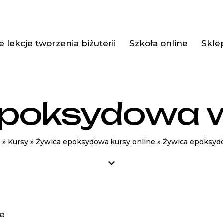
 lekcje tworzenia biżuterii
Szkoła online
Skle
poksydowa w 
a
»
Kursy
»
Żywica epoksydowa kursy online
»
Żywica epoksydo
ne