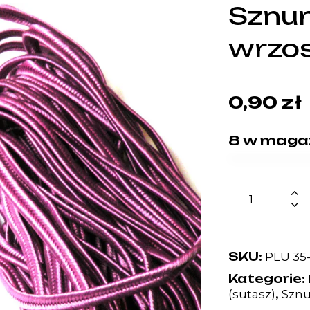
Sznur
wrzo
0,90
zł
8 w maga
SKU:
PLU 35
Kategorie:
,
(sutasz)
Sznu