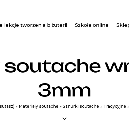
 lekcje tworzenia biżuterii
Szkoła online
Skle
k soutache w
3mm
sutasz)
»
Materiały soutache
»
Sznurki soutache
»
Tradycyjne