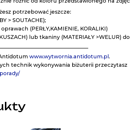
znie różnić od koloru przedstawionego na zdjęc
żesz potrzebować jeszcze:
OBBY > SOUTACHE);
w oprawach (PERŁY,KAMIENIE, KORALIKI)
ARKUSZACH) lub tkaniny (MATERIAŁY >WELUR) do
—————————————————
 Antidotum
www.wytwornia.antidotum.pl
.
nych technik wykonywania biżuterii przeczytasz
/porady/
ukty