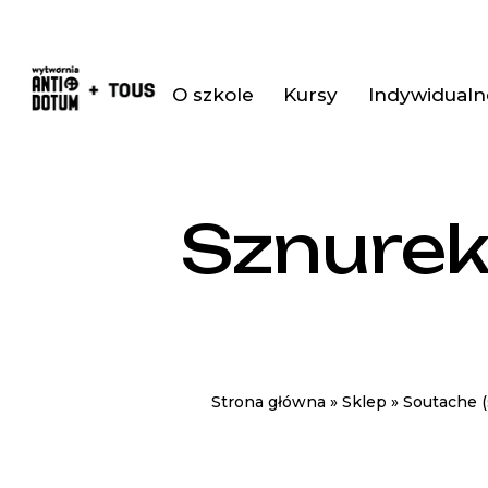
O szkole
Kursy
Indywidualne
Sznure
Strona główna
»
Sklep
»
Soutache (