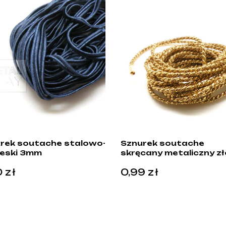
rek soutache stalowo-
Sznurek soutache
ieski 3mm
skręcany metaliczny z
0
zł
0,99
zł