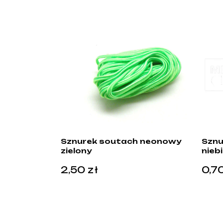
Sznurek soutach neonowy
Sznu
zielony
nieb
2,50
zł
0,7