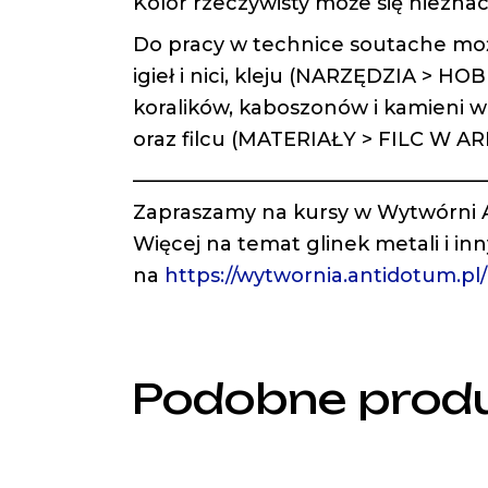
Kolor rzeczywisty może się nieznac
Do pracy w technice soutache mo
igieł i nici, kleju (NARZĘDZIA > H
koralików, kaboszonów i kamieni 
oraz filcu (MATERIAŁY > FILC W 
——————————————————
Zapraszamy na kursy w Wytwórni
Więcej na temat glinek metali i in
na
https://wytwornia.antidotum.pl
Podobne prod