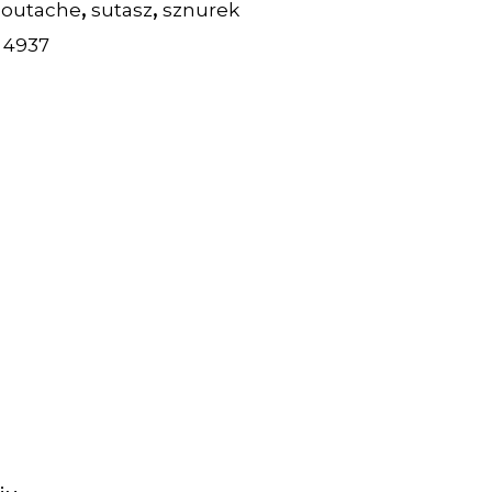
,
,
soutache
sutasz
sznurek
:
4937