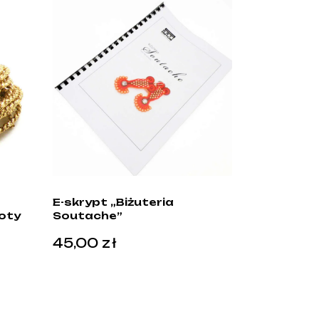
E-skrypt „Biżuteria
łoty
Soutache”
45,00
zł