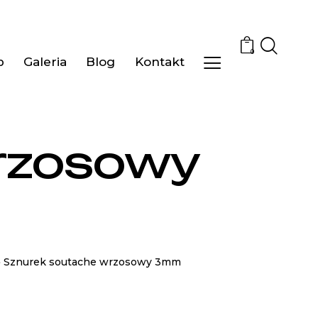
0
p
Galeria
Blog
Kontakt
rzosowy
»
Sznurek soutache wrzosowy 3mm