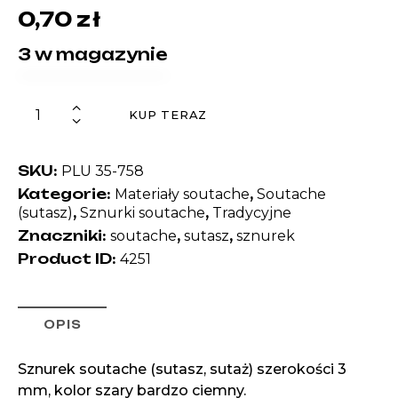
0,70
zł
3 w magazynie
KUP TERAZ
SKU:
PLU 35-758
Kategorie:
,
Materiały soutache
Soutache
,
,
(sutasz)
Sznurki soutache
Tradycyjne
Znaczniki:
,
,
soutache
sutasz
sznurek
Product ID:
4251
OPIS
Sznurek soutache (sutasz, sutaż) szerokości 3
mm, kolor szary bardzo ciemny.