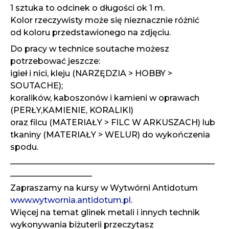
1 sztuka to odcinek o długości ok 1 m.
Kolor rzeczywisty może się nieznacznie różnić
od koloru przedstawionego na zdjęciu.
Do pracy w technice soutache możesz
potrzebować jeszcze:
igieł i nici, kleju (NARZĘDZIA > HOBBY >
SOUTACHE);
koralików, kaboszonów i kamieni w oprawach
(PERŁY,KAMIENIE, KORALIKI)
oraz filcu (MATERIAŁY > FILC W ARKUSZACH) lub
tkaniny (MATERIAŁY > WELUR) do wykończenia
spodu.
—————————————————————————
——————————
Zapraszamy na kursy w Wytwórni Antidotum
www.wytwornia.antidotum.pl
.
Więcej na temat glinek metali i innych technik
wykonywania biżuterii przeczytasz