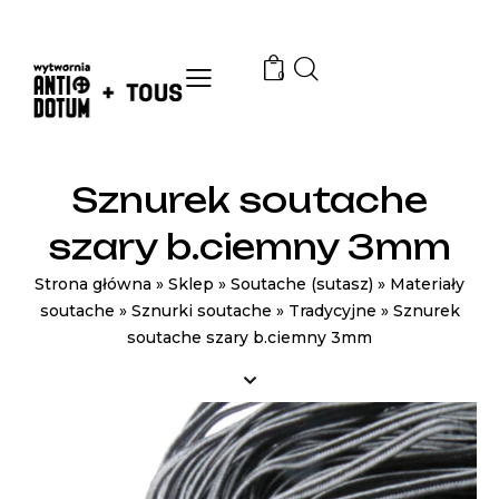
0
Sznurek soutache
szary b.ciemny 3mm
Strona główna
»
Sklep
»
Soutache (sutasz)
»
Materiały
soutache
»
Sznurki soutache
»
Tradycyjne
»
Sznurek
soutache szary b.ciemny 3mm