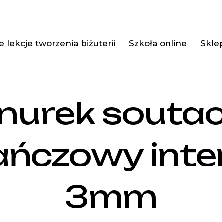
 lekcje tworzenia biżuterii
Szkoła online
Skle
nurek souta
ńczowy int
3mm