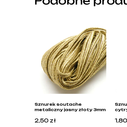
Podobne prod
Sznurek soutache
Sznu
metaliczny jasny złoty 3mm
cytr
2,50
zł
1,8