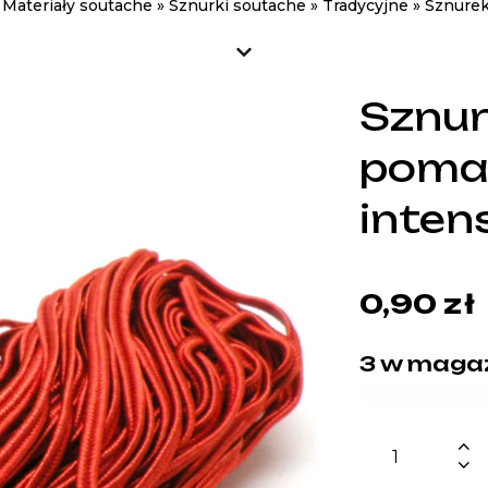
»
Materiały soutache
»
Sznurki soutache
»
Tradycyjne
»
Sznure
Sznur
poma
inte
0,90
zł
3 w maga