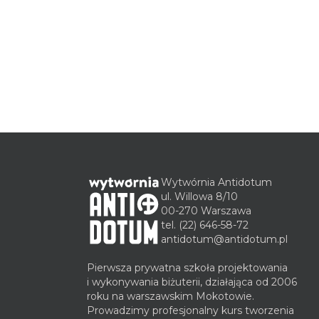
Wytwórnia Antidotum
ul. Willowa 8/10
00-270 Warszawa
tel.
(22) 646-58-72
antidotum@antidotum.pl
Pierwsza prywatna szkoła projektowania
i wykonywania biżuterii, działająca od 2006
roku na warszawskim Mokotowie.
Prowadzimy profesjonalny kurs tworzenia