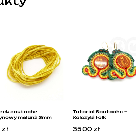
ukty
rek soutache
Tutorial Soutache –
ynowy melanż 3mm
Kolczyki folk
0
zł
35,00
zł