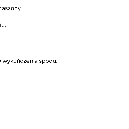
gaszony.
iu.
o wykończenia spodu.