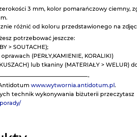
szerokości 3 mm, kolor pomarańczowy ciemny, z
 m.
znie różnić od koloru przedstawionego na zdjęc
żesz potrzebować jeszcze:
OBBY > SOUTACHE);
w oprawach (PERŁY,KAMIENIE, KORALIKI)
ARKUSZACH) lub tkaniny (MATERIAŁY > WELUR) d
————————————————-
 Antidotum
www.wytwornia.antidotum.pl
.
nych technik wykonywania biżuterii przeczytasz
/porady/