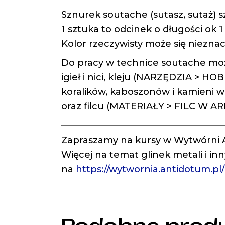
Sznurek soutache (sutasz, sutaż) 
1 sztuka to odcinek o długości ok 1
Kolor rzeczywisty może się nieznac
Do pracy w technice soutache mo
igieł i nici, kleju (NARZĘDZIA > H
koralików, kaboszonów i kamieni 
oraz filcu (MATERIAŁY > FILC W 
——————————————————
Zapraszamy na kursy w Wytwórni
Więcej na temat glinek metali i in
na
https://wytwornia.antidotum.pl