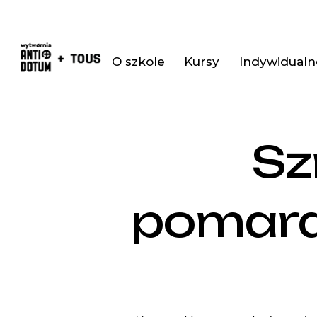
O szkole
Kursy
Indywidualne
Sz
pomara