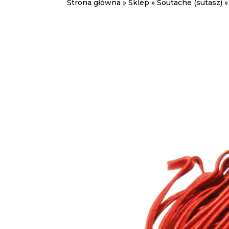
Strona główna
»
Sklep
»
Soutache (sutasz)