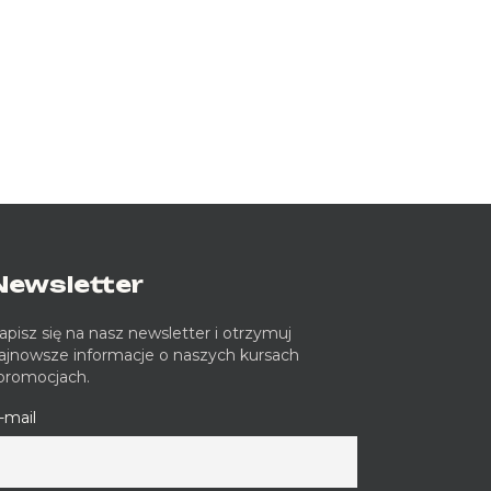
Newsletter
apisz się na nasz newsletter i otrzymuj
ajnowsze informacje o naszych kursach
 promocjach.
-mail