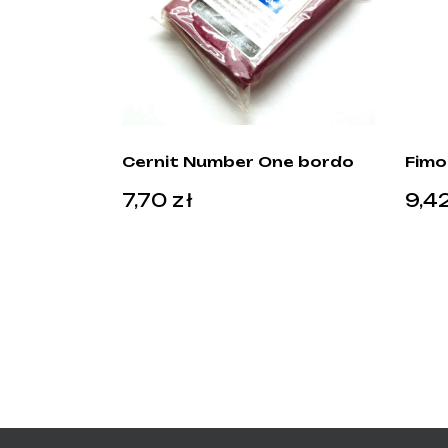
Cernit Number One bordo
Fimo 
7,70
zł
9,4