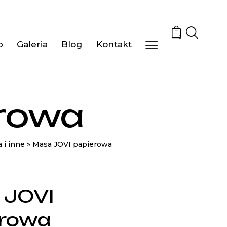
0
p
Galeria
Blog
Kontakt
erowa
a i inne
»
Masa JOVI papierowa
 JOVI
erowa