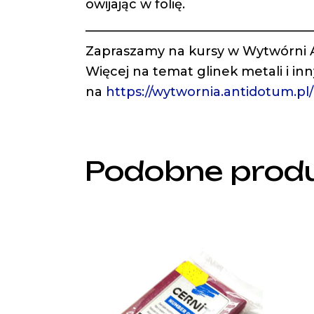
owijając w folię.
——————————————————
Zapraszamy na kursy w Wytwórni
Więcej na temat glinek metali i in
na
https://wytwornia.antidotum.pl
Podobne prod