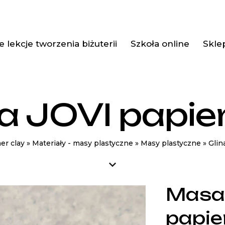
 lekcje tworzenia biżuterii
Szkoła online
Skle
 JOVI papi
er clay
»
Materiały - masy plastyczne
»
Masy plastyczne
»
Glin
Masa
papi