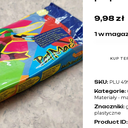
9,98
zł
1 w magaz
KUP TE
SKU:
PLU 49
Kategorie:
Materiały - m
Znaczniki:
plastyczne
Product ID