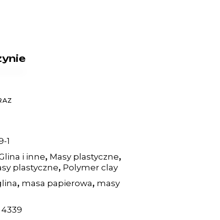
ynie
RAZ
9-1
,
,
Glina i inne
Masy plastyczne
,
asy plastyczne
Polymer clay
,
,
glina
masa papierowa
masy
:
4339