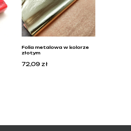
Folia metalowa w kolorze
złotym
72,09
zł