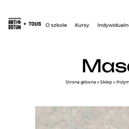
O szkole
Kursy
Indywidualne
Masa
Strona główna
»
Sklep
»
Polym