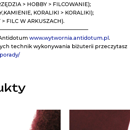
NARZĘDZIA > HOBBY > FILCOWANIE);
Y,KAMIENIE, KORALIKI > KORALIKI);
Y > FILC W ARKUSZACH).
—————————————————
 Antidotum
www.wytwornia.antidotum.pl
.
nych technik wykonywania biżuterii przeczytasz
/porady/
ukty