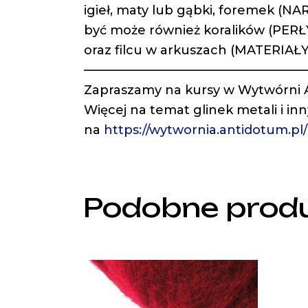
igieł, maty lub gąbki, foremek (
być może również koralików (PERŁ
oraz filcu w arkuszach (MATERIAŁ
——————————————————
Zapraszamy na kursy w Wytwórni
Więcej na temat glinek metali i in
na
https://wytwornia.antidotum.pl
Podobne prod