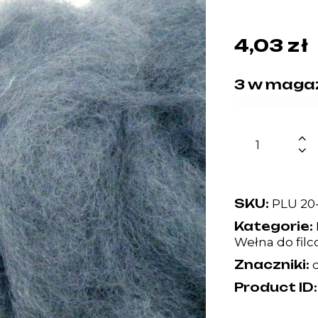
4,03
zł
3 w maga
SKU:
PLU 20
Kategorie:
Wełna do fil
Znaczniki:
Product ID