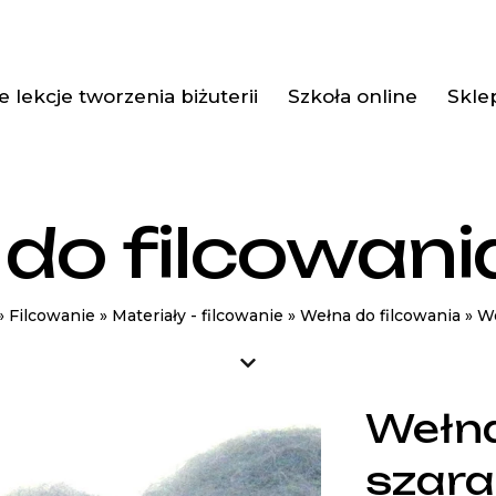
 lekcje tworzenia biżuterii
Szkoła online
Skle
do filcowani
»
Filcowanie
»
Materiały - filcowanie
»
Wełna do filcowania
»
We
Wełna
szara