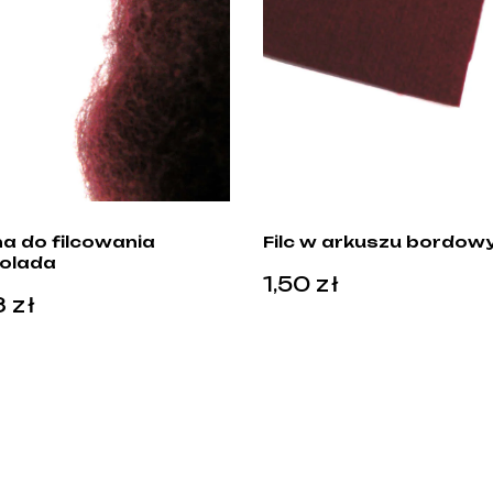
a do filcowania
Filc w arkuszu bordow
olada
1,50
zł
3
zł