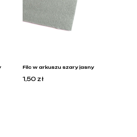
y
Filc w arkuszu szary jasny
1,50
zł