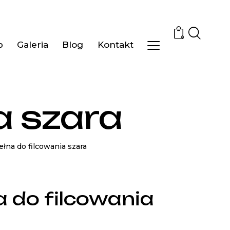
0
p
Galeria
Blog
Kontakt
a szara
łna do filcowania szara
 do filcowania