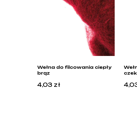
Wełna do filcowania ciepły
Wełn
brąz
czek
4,03
zł
4,0