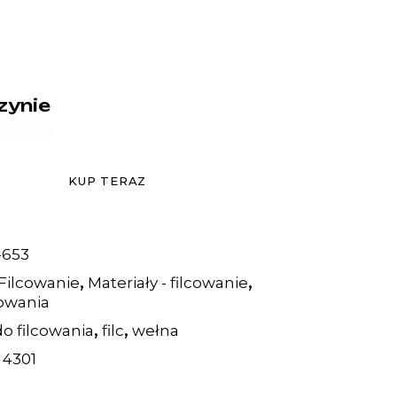
zynie
KUP TERAZ
-653
,
,
Filcowanie
Materiały - filcowanie
cowania
,
,
do filcowania
filc
wełna
:
4301