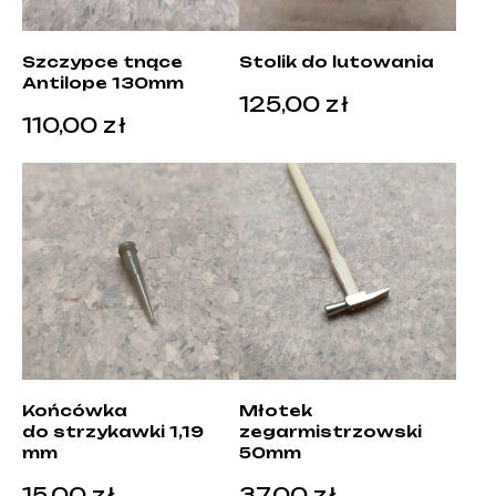
Szczypce tnące
Stolik do lutowania
Antilope 130mm
125,00
zł
110,00
zł
Końcówka
Młotek
do strzykawki 1,19
zegarmistrzowski
mm
50mm
15,00
zł
37,00
zł