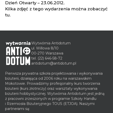
Dzień Otwarty – 23.06.2012.
Kilka zdjęć z tego wydarzenia można zobaczyć
tu
.
Wytwórnia Antidotum
ul. Willowa 8/10
00-270 Warszawa
tel.
(22) 646-58-72
antidotum@antidotum.pl
Pierwsza prywatna szkoła projektowania i wykonywania
biżuterii, działająca od 2006 roku na warszawskim
Mokotowie. Prowadzimy profesjonalny kurs tworzenia
biżuterii (kurs złotniczy) oraz warsztaty wykonywania
biżuterii hobbystycznej. Wytwórnia Antidotum jest jedną
z pracowni zrzeszonych w programie Szkoły Handlu
i Rzemiosła Biżuteryjnego TOUS (ETJOA). Naszymi
partnerami są: