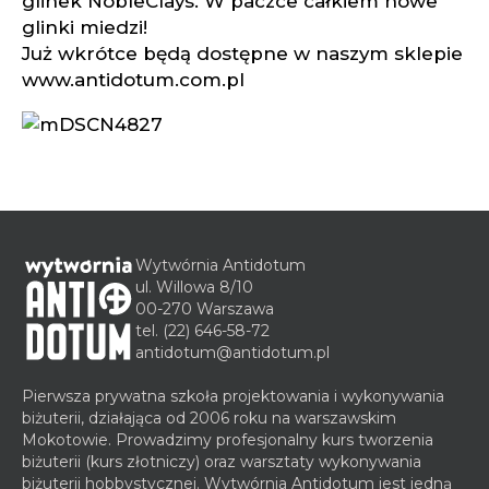
glinek NobleClays. W paczce całkiem nowe
glinki miedzi!
Już wkrótce będą dostępne w naszym sklepie
www.antidotum.com.pl
Wytwórnia Antidotum
ul. Willowa 8/10
00-270 Warszawa
tel.
(22) 646-58-72
antidotum@antidotum.pl
Pierwsza prywatna szkoła projektowania i wykonywania
biżuterii, działająca od 2006 roku na warszawskim
Mokotowie. Prowadzimy profesjonalny kurs tworzenia
biżuterii (kurs złotniczy) oraz warsztaty wykonywania
biżuterii hobbystycznej. Wytwórnia Antidotum jest jedną