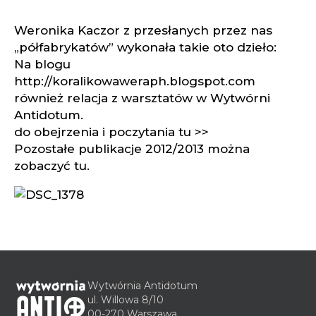
Weronika Kaczor z przesłanych przez nas
„półfabrykatów” wykonała takie oto dzieło:
Na blogu
http://koralikowaweraph.blogspot.com
również relacja z warsztatów w Wytwórni
Antidotum.
do obejrzenia i poczytania tu >>
Pozostałe publikacje 2012/2013 można
zobaczyć
tu
.
Wytwórnia Antidotum
ul. Willowa 8/10
00-270 Warszawa