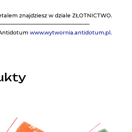
metalem znajdziesz w dziale ZŁOTNICTWO.
—————————————————
 Antidotum
www.wytwornia.antidotum.pl
.
ukty