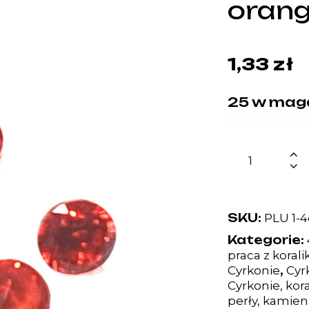
oran
1,33
zł
25 w mag
SKU:
PLU 1-4
Kategorie:
praca z koral
,
Cyrkonie
Cyrk
Cyrkonie, kora
perły, kamien