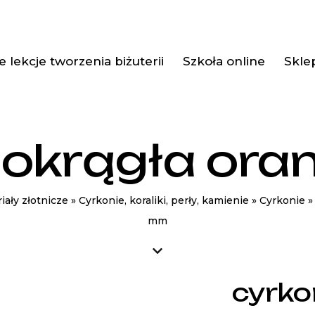
 lekcje tworzenia biżuterii
Szkoła online
Skle
 okrągła or
iały złotnicze
»
Cyrkonie, koraliki, perły, kamienie
»
Cyrkonie
mm
cyrko