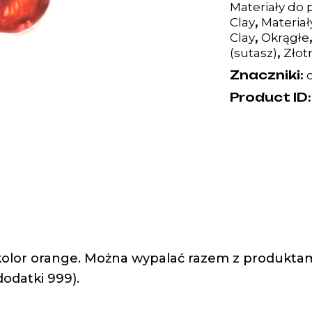
Materiały do 
,
Clay
Materia
,
Clay
Okrągłe
,
(sutasz)
Złot
Znaczniki:
Product ID
olor orange. Można wypalać razem z produktami 
dodatki 999).