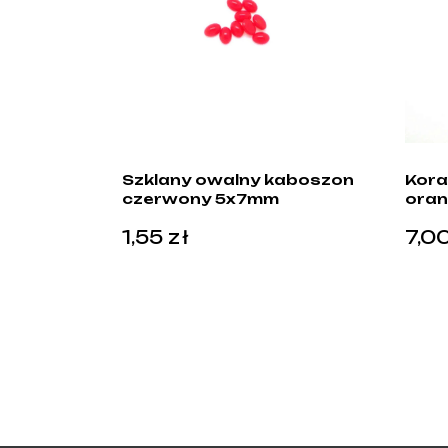
Szklany owalny kaboszon
Koral
czerwony 5x7mm
ora
1,55
zł
7,0