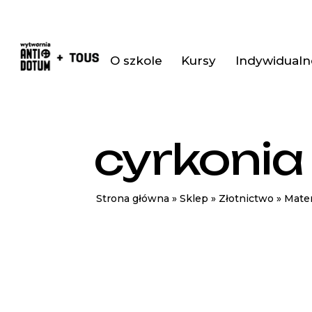
O szkole
Kursy
Indywidualne
cyrkonia
Strona główna
»
Sklep
»
Złotnictwo
»
Mater