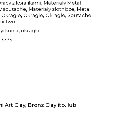
,
pracy z koralikami
Materiały Metal
,
,
ły soutache
Materiały złotnicze
Metal
,
,
,
,
Okrągłe
Okrągłe
Okrągłe
Soutache
nictwo
,
cyrkonia
okrągła
:
3775
Art Clay, Bronz Clay itp. lub