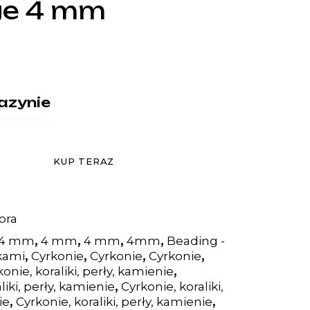
ge 4 mm
azynie
KUP TERAZ
ora
,
,
,
,
4 mm
4 mm
4 mm
4mm
Beading -
,
,
,
,
ikami
Cyrkonie
Cyrkonie
Cyrkonie
,
onie, koraliki, perły, kamienie
,
liki, perły, kamienie
Cyrkonie, koraliki,
,
,
ie
Cyrkonie, koraliki, perły, kamienie