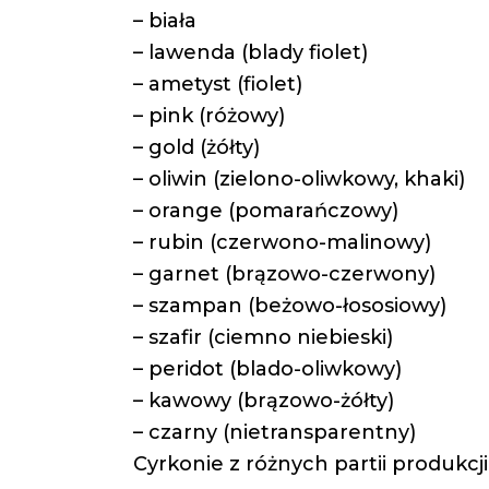
– biała
– lawenda (blady fiolet)
– ametyst (fiolet)
– pink (różowy)
– gold (żółty)
– oliwin (zielono-oliwkowy, khaki)
– orange (pomarańczowy)
– rubin (czerwono-malinowy)
– garnet (brązowo-czerwony)
– szampan (beżowo-łososiowy)
– szafir (ciemno niebieski)
– peridot (blado-oliwkowy)
– kawowy (brązowo-żółty)
– czarny (nietransparentny)
Cyrkonie z różnych partii produkcj