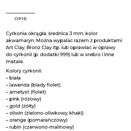
OPIS
Cyrkonia okrągła, średnica 3 mm, kolor
akwamaryn. Można wypalać razem z produktami
Art Clay, Bronz Clay itp. lub oprawiać w oprawy
do cyrkonii (p. dodatki 999) lub w srebro i inne
metale.
Kolory cyrkonii:
– biała
– lawenda (blady fiolet)
– ametyst (fiolet)
– pink (różowy)
– gold (żółty)
– oliwin (zielono-oliwkowy, khaki)
– orange (pomarańczowy)
– rubin (czerwono-malinowy)