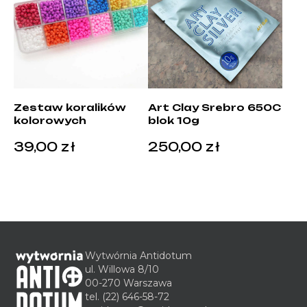
Zestaw koralików
Art Clay Srebro 650C
kolorowych
blok 10g
39,00
zł
250,00
zł
Wytwórnia Antidotum
ul. Willowa 8/10
00-270 Warszawa
tel.
(22) 646-58-72